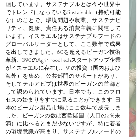
画しています。サステナブルとは今や世界中
でトレンドになっているSustainable（持続可能
な）のことで、環境問題や農業、サステナビ
リティ、健康、責任ある消費主義に関連して
います。イスラエルはサステナブルフードの
グローバルリーダーとして、ここ数年で成果
を出してきました。60を超えるビーガン技術
革新、390のAgri･FoodTechスタートアップ企業
がイスラエルに存在し、91の投資（国内および
海外）を集め、公共部門のサポートがあり、
そしてテルアビブは世界のビーガンの首都と
して認められています。日本でも、このプロ
セスの始まりをすでに見ることができます-日
本のビーガン製品市場はここ数年で成長しま
した。ビーガンの数は西欧諸国（人口の2％未
満）に比べるとまだ少ないですが、特に若者
の環境意識が高まり、サステナブルフードの