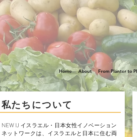
Home
About
From Planter to P
私たちについて
NEW IJ イスラエル・日本女性イノベーション
ネットワークは、イスラエルと日本に住む両