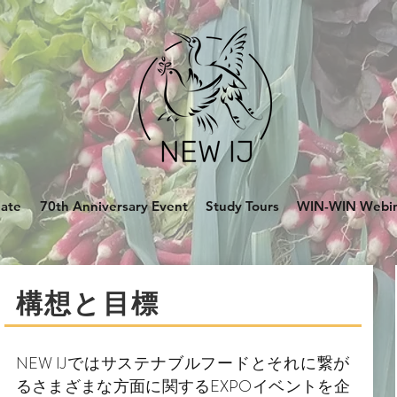
late
70th Anniversary Event
Study Tours
WIN-WIN Webi
​構想と目標
NEW IJではサステナブルフードとそれに繋が
るさまざまな方面に関するEXPOイベントを企