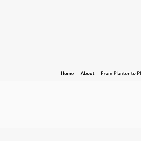
Home
About
From Planter to P